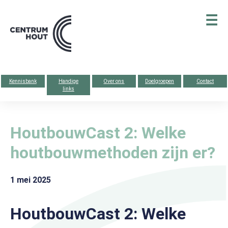
Centrum
☰
hout
Kennisbank
Handige
Over ons
Doelgroepen
Contact
links
HoutbouwCast 2: Welke
houtbouwmethoden zijn er?
1 mei 2025
HoutbouwCast 2: Welke