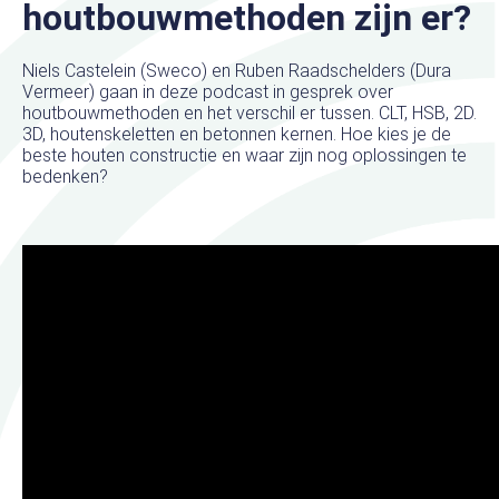
houtbouwmethoden zijn er?
Niels Castelein (Sweco) en Ruben Raadschelders (Dura
Vermeer) gaan in deze podcast in gesprek over
houtbouwmethoden en het verschil er tussen. CLT, HSB, 2D.
3D, houtenskeletten en betonnen kernen. Hoe kies je de
beste houten constructie en waar zijn nog oplossingen te
bedenken?