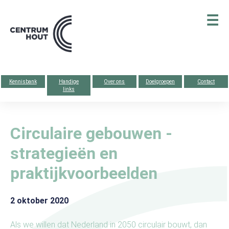
Centrum
☰
hout
Kennisbank
Handige
Over ons
Doelgroepen
Contact
links
Circulaire gebouwen -
strategieën en
praktijkvoorbeelden
2 oktober 2020
Als we willen dat Nederland in 2050 circulair bouwt, dan