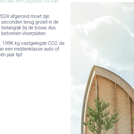
uwd aan een Zeppelin hal van
2024 afgerond moet zijn.
 seconden terug groeit in de
belangrijk bij de bouw, dus
 betonnen vloerplaten.
. 199K kg vastgelegde CO2, de
 van een middenklasse auto of
n jaar tijd.