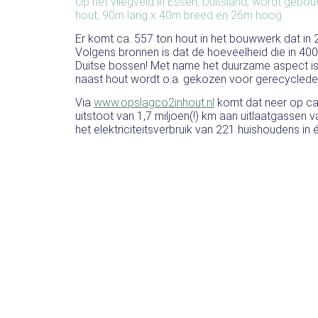
Op het vliegveld in Essen, Duitsland, wordt gebo
hout; 90m lang x 40m breed en 26m hoog.
Er komt ca. 557 ton hout in het bouwwerk dat in 
Volgens bronnen is dat de hoeveelheid die in 400
Duitse bossen! Met name het duurzame aspect is 
naast hout wordt o.a. gekozen voor gerecyclede
Via
www.opslagco2inhout.nl
komt dat neer op ca
uitstoot van 1,7 miljoen(!) km aan uitlaatgassen
het elektriciteitsverbruik van 221 huishoudens in éé