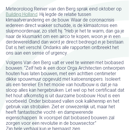
Meteoroloog Reinier van den Berg sprak eind oktober op
Building Holland
. Hij legde de relatie tussen
klimaatverandering en de bouw. Waar de coronacrisis
iedereen direct wakker schudde, is de klimaatcrisis een
sluipmoordenaar, zo stelt hij. “Heb je het te warm, dan ga je
naar de klusmarkt om een airco te kopen; woon je in een
derdewereldland dan word je direct bedreigd in je bestaan.
Dat is het verschil. Ondanks alle rapporten ontbreekt het
ons aan een sense of urgency.
Volgens Van den Berg valt er veel te winnen met biobased
bouwen. “Zelf heb ik een door Orga Architecten ontworpen
houten huis laten bouwen, met een achttien centimeter
dikke spouwmuur opgevuld met katoensnippers. Isoleert
als een tierelier. En het mooie van houtbouw is dat je na
sloop alles kan hergebruiken. Let wel op het certificaat dat
het hout afkomstig is uit duurzame bosbouw. Hout is een
voorbeeld. Onder biobased vallen ook kalkhennip en het
gebruik van strobalen. Ziet er onwezenlijk uit, maar het
heeft fantastische vocht- en dampwerende
eigenschappen. Ik voorspel dat biobased bouwen zal
zorgen voor een revolutie in de bouwsector.”
Zijn hele verhaal kun je hiernaast zien.