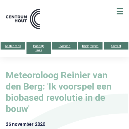
Centrum
☰
hout
Kennisbank
Handige
Over ons
Doelgroepen
Contact
links
Meteoroloog Reinier van
den Berg: 'Ik voorspel een
biobased revolutie in de
bouw'
26 november 2020