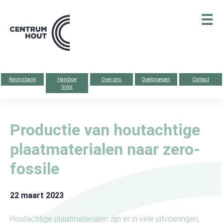
Centrum
☰
hout
Kennisbank
Handige
Over ons
Doelgroepen
Contact
links
Productie van houtachtige
plaatmaterialen naar zero-
fossile
22 maart 2023
Houtachtige plaatmaterialen zijn er in vele uitvoeringen,