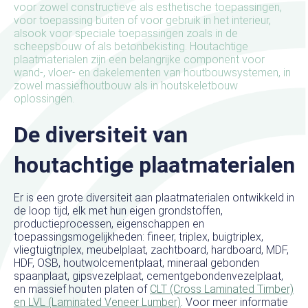
voor zowel constructieve als esthetische toepassingen,
voor toepassing buiten of voor gebruik in het interieur,
alsook voor speciale toepassingen zoals in de
scheepsbouw of als betonbekisting. Houtachtige
plaatmaterialen zijn een belangrijke component voor
wand-, vloer- en dakelementen van houtbouwsystemen, in
zowel massiefhoutbouw als in houtskeletbouw
oplossingen.
De diversiteit van
houtachtige plaatmaterialen
Er is een grote diversiteit aan plaatmaterialen ontwikkeld in
de loop tijd, elk met hun eigen grondstoffen,
productieprocessen, eigenschappen en
toepassingsmogelijkheden: fineer, triplex, buigtriplex,
vliegtuigtriplex, meubelplaat, zachtboard, hardboard, MDF,
HDF, OSB, houtwolcementplaat, mineraal gebonden
spaanplaat, gipsvezelplaat, cementgebondenvezelplaat,
en massief houten platen of
CLT (Cross Laminated Timber)
en LVL (Laminated Veneer Lumber)
. Voor meer informatie