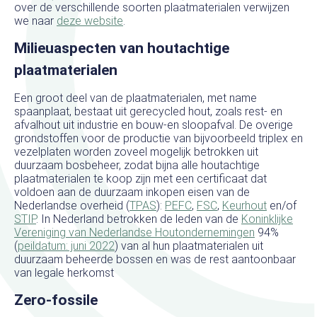
over de verschillende soorten plaatmaterialen verwijzen
we naar
deze website
.
Milieuaspecten van houtachtige
plaatmaterialen
Een groot deel van de plaatmaterialen, met name
spaanplaat, bestaat uit gerecycled hout, zoals rest- en
afvalhout uit industrie en bouw-en sloopafval. De overige
grondstoffen voor de productie van bijvoorbeeld triplex en
vezelplaten worden zoveel mogelijk betrokken uit
duurzaam bosbeheer, zodat bijna alle houtachtige
plaatmaterialen te koop zijn met een certificaat dat
voldoen aan de duurzaam inkopen eisen van de
Nederlandse overheid (
TPAS
):
PEFC
,
FSC
,
Keurhout
en/of
STIP
. In Nederland betrokken de leden van de
Koninklijke
Vereniging van Nederlandse Houtondernemingen
94%
(
peildatum: juni 2022
) van al hun plaatmaterialen uit
duurzaam beheerde bossen en was de rest aantoonbaar
van legale herkomst
Zero-fossile