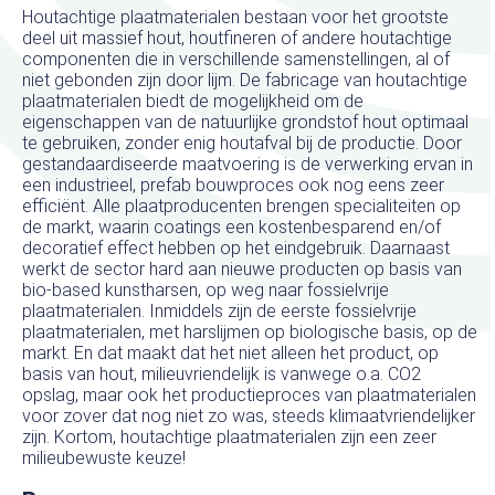
Houtachtige plaatmaterialen bestaan voor het grootste
deel uit massief hout, houtfineren of andere houtachtige
componenten die in verschillende samenstellingen, al of
niet gebonden zijn door lijm. De fabricage van houtachtige
plaatmaterialen biedt de mogelijkheid om de
eigenschappen van de natuurlijke grondstof hout optimaal
te gebruiken, zonder enig houtafval bij de productie. Door
gestandaardiseerde maatvoering is de verwerking ervan in
een industrieel, prefab bouwproces ook nog eens zeer
efficiënt. Alle plaatproducenten brengen specialiteiten op
de markt, waarin coatings een kostenbesparend en/of
decoratief effect hebben op het eindgebruik. Daarnaast
werkt de sector hard aan nieuwe producten op basis van
bio-based kunstharsen, op weg naar fossielvrije
plaatmaterialen. Inmiddels zijn de eerste fossielvrije
plaatmaterialen, met harslijmen op biologische basis, op de
markt. En dat maakt dat het niet alleen het product, op
basis van hout, milieuvriendelijk is vanwege o.a. CO2
opslag, maar ook het productieproces van plaatmaterialen
voor zover dat nog niet zo was, steeds klimaatvriendelijker
zijn. Kortom, houtachtige plaatmaterialen zijn een zeer
milieubewuste keuze!