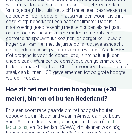
woonhuis. Houtconstructies hebben namelijk een zeker
‘krimpgedrag’. Het huis ‘zet zich’ binnen een paar weken na
de bouw. Bij de hoogte en massa van een woonhuis blijft
deze krimp beperkt tot een paar centimeter. Daar is in
maatvoering goed rekening mee te houden als het gaat
om de toepassing van andere materialen, zoals een
gemetselde spouwmuur, kozijnen, en dergelijke. Bouw je
hoger, dan kan hier met de juiste constructieve aandacht
een goede oplossing voor gevonden worden. Als de HSB
nìet dragend is voor de constructie, is het natuurlijk een
andere zaak. Wanneer de constructie van gelamineerde
balken gemaakt is, of van CLT of bijvoorbeeld van beton of
staal, dan kunnen HSB-gevelementen tot op grote hoogte
worden ingezet.
Hoe zit het met houten hoogbouw (+30
meter), binnen of buiten Nederland?
Er is een soort race gaande om het hoogste houten
gebouw, ook in Nederland waar in Amsterdam de bouw
van HAUT inmiddels is begonnen, in Eindhoven (
Dutch
Mountains
) en Rotterdam (SAWA) zijn plannen voor nóg
hogere gebouwen. Ook in de VS, Canada en Australië