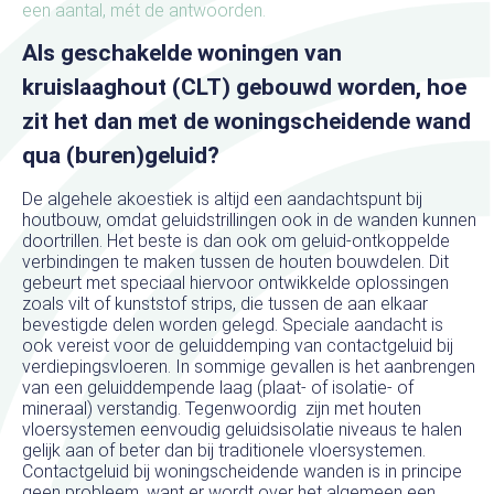
een aantal, mét de antwoorden.
Als geschakelde woningen van
kruislaaghout (CLT) gebouwd worden, hoe
zit het dan met de woningscheidende wand
qua (buren)geluid?
De algehele akoestiek is altijd een aandachtspunt bij
houtbouw, omdat geluidstrillingen ook in de wanden kunnen
doortrillen. Het beste is dan ook om geluid-ontkoppelde
verbindingen te maken tussen de houten bouwdelen. Dit
gebeurt met speciaal hiervoor ontwikkelde oplossingen
zoals vilt of kunststof strips, die tussen de aan elkaar
bevestigde delen worden gelegd. Speciale aandacht is
ook vereist voor de geluiddemping van contactgeluid bij
verdiepingsvloeren. In sommige gevallen is het aanbrengen
van een geluiddempende laag (plaat- of isolatie- of
mineraal) verstandig. Tegenwoordig zijn met houten
vloersystemen eenvoudig geluidsisolatie niveaus te halen
gelijk aan of beter dan bij traditionele vloersystemen.
Contactgeluid bij woningscheidende wanden is in principe
geen probleem, want er wordt over het algemeen een