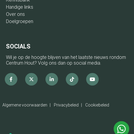
Handige links
Over ons
Doelgroepen
SOCIALS
Wil je op de hoogte blijven van het laatste nieuws rondom
Centrum Hout? Volg ons dan op social media.
Facebook
x
linkedin
Tiktok
Youtube
Algemene voorwaarden
Privacybeleid
Cookiebeleid
Ne