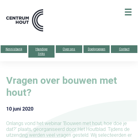
Centrum
☰
hout
Kennisbank
Handige
Over ons
Doelgroepen
Contact
links
Vragen over bouwen met
hout?
10 juni 2020
Onlangs vond het webinar ‘Bouwen met hout, hoe doe je
dat?’ plaats, georganiseerd door Het Houtblad. Tijdens de
uitzending werden veel vragen gesteld. Wij selecteerden er