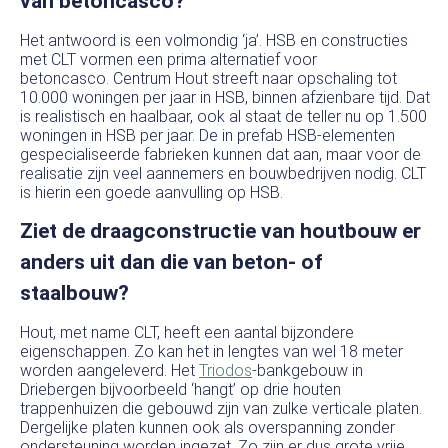
van betoncasco?
Het antwoord is een volmondig ‘ja’. HSB en constructies
met CLT vormen een prima alternatief voor
betoncasco. Centrum Hout streeft naar opschaling tot
10.000 woningen per jaar in HSB, binnen afzienbare tijd. Dat
is realistisch en haalbaar, ook al staat de teller nu op 1.500
woningen in HSB per jaar. De in prefab HSB-elementen
gespecialiseerde fabrieken kunnen dat aan, maar voor de
realisatie zijn veel aannemers en bouwbedrijven nodig. CLT
is hierin een goede aanvulling op HSB.
Ziet de draagconstructie van houtbouw er
anders uit dan die van beton- of
staalbouw?
Hout, met name CLT, heeft een aantal bijzondere
eigenschappen. Zo kan het in lengtes van wel 18 meter
worden aangeleverd. Het
Triodos
-bankgebouw in
Driebergen bijvoorbeeld ‘hangt’ op drie houten
trappenhuizen die gebouwd zijn van zulke verticale platen.
Dergelijke platen kunnen ook als overspanning zonder
ondersteuning worden ingezet. Zo zijn er dus grote vrije