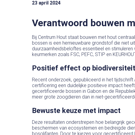
23 april 2024
Verantwoord bouwen m
Bij Centrum Hout staat bouwen met hout centraa
bossen is een hernieuwbare grondstof die niet ui
duurzaamheidsbeloftes essentieel en stimuleren 
keurmerken zoals FSC, PEFC, STIP en KEURHOUT
Positief effect op biodiversitei
Recent onderzoek, gepubliceerd in het tijdschrift
certificering een duidelijke positieve impact heeft
gecertificeerde bossen in Gabon en de Republiek
meer grote zoogdieren dan in niet-gecertificeer
Bewuste keuze met impact
Deze resultaten onderstrepen hoe belangrijk gece
beschermen van ecosystemen en bedreigde dierso
bosolifanten. Door te kiezen voor gecertificeer