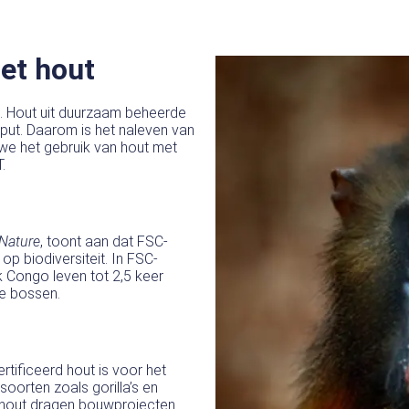
et hout
l. Hout uit duurzaam beheerde
tput. Daarom is het naleven van
we het gebruik van hout met
.
t
Nature
, toont aan dat FSC-
 op biodiversiteit. In FSC-
 Congo leven tot 2,5 keer
de bossen.
rtificeerd hout is voor het
orten zoals gorilla’s en
d hout dragen bouwprojecten