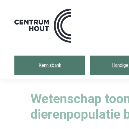
Centrum
hout
Kennisbank
Handige 
Wetenschap toont
dierenpopulatie 