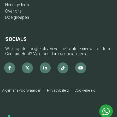
Handige links
Over ons
Doelgroepen
SOCIALS
Wil je op de hoogte blijven van het laatste nieuws rondom
Centrum Hout? Volg ons dan op social media.
Facebook
x
linkedin
Tiktok
Youtube
Algemene voorwaarden
Privacybeleid
Cookiebeleid
Ne