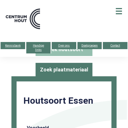
Centrum
☰
hout
Kennisbank
Handige
Over ons
Doelgroepen
Contact
Zoek houtsoort
links
Zoek plaatmateriaal
Houtsoort Essen
Voorbeeld